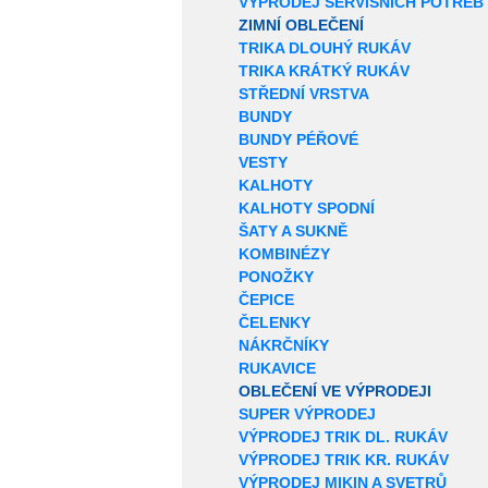
VÝPRODEJ SERVISNÍCH POTŘEB
ZIMNÍ OBLEČENÍ
TRIKA DLOUHÝ RUKÁV
TRIKA KRÁTKÝ RUKÁV
STŘEDNÍ VRSTVA
BUNDY
BUNDY PÉŘOVÉ
VESTY
KALHOTY
KALHOTY SPODNÍ
ŠATY A SUKNĚ
KOMBINÉZY
PONOŽKY
ČEPICE
ČELENKY
NÁKRČNÍKY
RUKAVICE
OBLEČENÍ VE VÝPRODEJI
SUPER VÝPRODEJ
VÝPRODEJ TRIK DL. RUKÁV
VÝPRODEJ TRIK KR. RUKÁV
VÝPRODEJ MIKIN A SVETRŮ