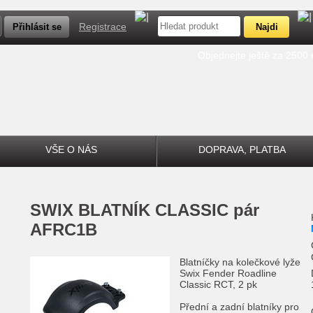
Registrace
Objednejte ještě za 2500
VŠE O NÁS
DOPRAVA, PLATBA
SWIX
BLATNÍK CLASSIC pár
AFRC1B
Blatníčky na kolečkové lyže
Swix Fender Roadline
Classic RCT, 2 pk
Přední a zadní blatníky pro