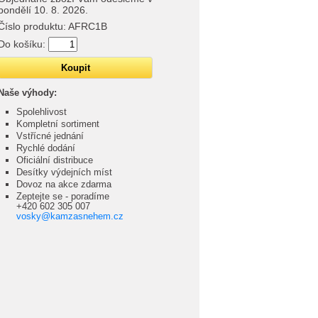
pondělí 10. 8. 2026.
Číslo produktu:
AFRC1B
Do košíku:
Naše výhody:
Spolehlivost
Kompletní sortiment
Vstřícné jednání
Rychlé dodání
Oficiální distribuce
Desítky výdejních míst
Dovoz na akce zdarma
Zeptejte se - poradíme
+420 602 305 007
vosky@kamzasnehem.cz