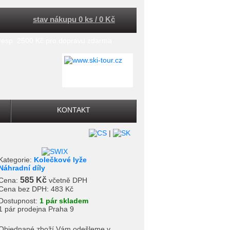
stav nákupu 0 ks / 0 Kč
 resp. 2500 Kč pro dopravu zdarma
KONTAKT
|
Kategorie:
Kolečkové lyže
Náhradní díly
585 Kč
Cena:
včetně DPH
Cena bez DPH:
483 Kč
Dostupnost:
1 pár skladem
1 pár prodejna Praha 9
Objednané zboží Vám odešleme v