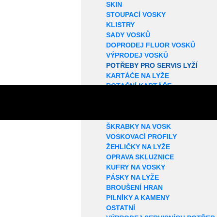
SKIN
STOUPACÍ VOSKY
KLISTRY
SADY VOSKŮ
DOPRODEJ FLUOR VOSKŮ
VÝPRODEJ VOSKŮ
POTŘEBY PRO SERVIS LYŽÍ
KARTÁČE NA LYŽE
ROTAČNÍ KARTÁČE
KORKY NA LYŽE
SMÝVAČE VOSKŮ
STRUKTUROVAČE
ŠKRABKY NA VOSK
VOSKOVACÍ PROFILY
ŽEHLIČKY NA LYŽE
OPRAVA SKLUZNICE
KUFRY NA VOSKY
PÁSKY NA LYŽE
BROUŠENÍ HRAN
PILNÍKY A KAMENY
OSTATNÍ