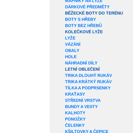
MAPNÍKY NA LYŽE
DÁRKOVÉ PŘEDMĚTY
BĚŽECKÉ BOTY DO TERÉNU
BOTY S HŘEBY
BOTY BEZ HŘEBŮ
KOLEČKOVÉ LYŽE
LYŽE
VÁZÁNÍ
OBALY
HOLE
NÁHRADNÍ DÍLY
LETNÍ OBLEČENÍ
TRIKA DLOUHÝ RUKÁV
TRIKA KRÁTKÝ RUKÁV
TÍLKA A PODPRSENKY
KRAŤASY
STŘEDNÍ VRSTVA
BUNDY A VESTY
KALHOTY
PONOŽKY
ČELENKY
KŠILTOVKY A ČEPICE