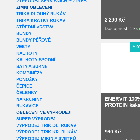
VÝPRODEJ SERVISNÍCH POTŘEB
ZIMNÍ OBLEČENÍ
TRIKA DLOUHÝ RUKÁV
2 290 Kč
TRIKA KRÁTKÝ RUKÁV
STŘEDNÍ VRSTVA
Dostupnost: 1 ks
BUNDY
BUNDY PÉŘOVÉ
VESTY
AK
KALHOTY
KALHOTY SPODNÍ
ŠATY A SUKNĚ
KOMBINÉZY
PONOŽKY
ČEPICE
ČELENKY
ENERVIT 100
NÁKRČNÍKY
PROTEIN kaka
RUKAVICE
OBLEČENÍ VE VÝPRODEJI
SUPER VÝPRODEJ
VÝPRODEJ TRIK DL. RUKÁV
960 Kč
VÝPRODEJ TRIK KR. RUKÁV
VÝPRODEJ MIKIN A SVETRŮ