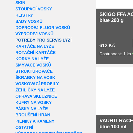
SKIN
STOUPACÍ VOSKY
SKIGO FFA A
KLISTRY
blue 200 g
SADY VOSKŮ
DOPRODEJ FLUOR VOSKŮ
VÝPRODEJ VOSKŮ
POTŘEBY PRO SERVIS LYŽÍ
612 Kč
KARTÁČE NA LYŽE
ROTAČNÍ KARTÁČE
Dostupnost: 1 ks
KORKY NA LYŽE
SMÝVAČE VOSKŮ
Extra slevy pro r
STRUKTUROVAČE
ŠKRABKY NA VOSK
VOSKOVACÍ PROFILY
ŽEHLIČKY NA LYŽE
OPRAVA SKLUZNICE
KUFRY NA VOSKY
PÁSKY NA LYŽE
BROUŠENÍ HRAN
VAUHTI RACE
PILNÍKY A KAMENY
blue 100 ml
OSTATNÍ