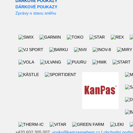
DÁRKOVÉ POUKAZY
DÁRKOVÉ POUKAZY
Zprávy o stavu sněhu
+420 602 305 007,
vosky@kamzasnehem.cz
|
obchodní podm