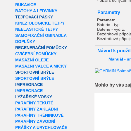
- obal s uchycením
RUKAVICE
BATOHY A LEDVINKY
Parametry
TEJPOVACÍ PÁSKY
Parametr
KINEZIOLOGICKÉ TEJPY
Baterie - typ:
NEELASTICKÉ TEJPY
Baterie - výdrž:
Bezdrátové připo
SAMOFIXAČNÍ OBINADLA
Bezdrátové připoj
DOPLŇKY
REGENERAČNÍ POMŮCKY
Návod k použit
CVIČEBNÍ POMŮCKY
Manuál - s
MASÁŽNÍ OLEJE
MASÁŽNÍ VÁLCE A MÍČKY
SPORTOVNÍ BRÝLE
SPORTOVNÍ BRÝLE
IMPREGNACE
Mohlo by vás za
IMPREGNACE
Extra slevy pro r
LYŽAŘSKÉ VOSKY
PARAFÍNY TEKUTÉ
PARAFÍNY ZÁKLADNÍ
PARAFÍNY TRÉNINKOVÉ
PARAFÍNY ZÁVODNÍ
PRÁŠKY A URYCHLOVAČE