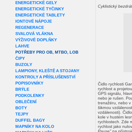
ENERGETICKÉ GELY
Cyklistický bezdrá
ENERGETICKÉ TYČINKY
ENERGETICKÉ TABLETY
IONTOVÉ NÁPOJE
REGENERACE
SVALOVÁ VLÁKNA
VÝŽIVOVÉ DOPLŇKY
LAHVE
POTŘEBY PRO OB, MTBO, LOB
ČIPY
BUZOLY
LAMPIONY, KLEŠTĚ A STOJANY
KONTROLY A PŘÍSLUŠENSTVÍ
POPISOVNÍKY
Čidlo rychlosti G
rychlost a projeto
BRÝLE
GPS signálu, hlav
PODKOLENKY
nebo je rušen. Pou
OBLEČENÍ
trenažéru, nebo v
šikmou vzdálenos
BOTY
vzdálenosti). Čidl
TEJPY
kole v hustém les
DUFFEL BAGY
rychlostech. Zde 
MAPNÍKY NA KOLO
rychlost jako nulo
Pause"
na přístro