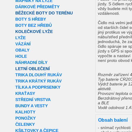
MAPNÍKY NA LYŽE
jízdy. S čidlem ry
DÁRKOVÉ PŘEDMĚTY
vždy budete mít ty
BĚŽECKÉ BOTY DO TERÉNU
vzdálenosti.
BOTY S HŘEBY
Čidlo má velmi je
BOTY BEZ HŘEBŮ
od starších čidel
KOLEČKOVÉ LYŽE
jiný protikus ve v
nábu/střed přední
LYŽE
jednoduchá, že za
VÁZÁNÍ
čidlo spáruje se 
OBALY
jízdy s GPS si spo
vypočte a nastaví
HOLE
není proto obvod 
NÁHRADNÍ DÍLY
LETNÍ OBLEČENÍ
Rozměr zařízení 
TRIKA DLOUHÝ RUKÁV
Typ baterie CR2032
TRIKA KRÁTKÝ RUKÁV
Výdrž baterie je 
TÍLKA A PODPRSENKY
aktivitě.
KRAŤASY
Provozní teplota 
Berzdrátový přeno
STŘEDNÍ VRSTVA
a BLE
BUNDY A VESTY
Vodě odolnost 1 
KALHOTY
PONOŽKY
Obsah balení
ČELENKY
- snímač rychlosti
KŠILTOVKY A ČEPICE