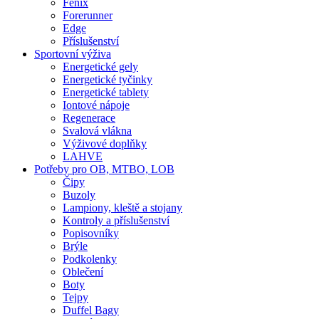
Fenix
Forerunner
Edge
Příslušenství
Sportovní výživa
Energetické gely
Energetické tyčinky
Energetické tablety
Iontové nápoje
Regenerace
Svalová vlákna
Výživové doplňky
LAHVE
Potřeby pro OB, MTBO, LOB
Čipy
Buzoly
Lampiony, kleště a stojany
Kontroly a příslušenství
Popisovníky
Brýle
Podkolenky
Oblečení
Boty
Tejpy
Duffel Bagy