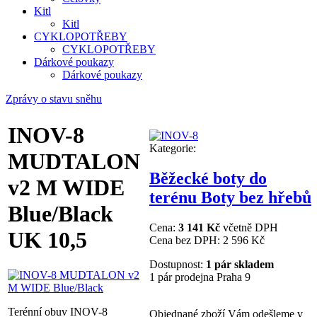
Kitl
Kitl
CYKLOPOTŘEBY
CYKLOPOTŘEBY
Dárkové poukazy
Dárkové poukazy
Zprávy o stavu sněhu
INOV-8
Kategorie:
MUDTALON
Běžecké boty do
v2 M WIDE
terénu Boty bez hřebů
Blue/Black
Cena:
3 141 Kč
včetně DPH
UK 10,5
Cena bez DPH:
2 596 Kč
Dostupnost:
1 pár skladem
1 pár prodejna Praha 9
Terénní obuv INOV-8
Objednané zboží Vám odešleme v