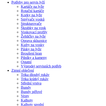
Potřeby pro servis lyží
Kartáče na lyže
Rotační kartáče
Korky na lyže
Smývače vosků
Strukturovače
Škrabky na vosk
Voskovací profily
Žehličky na lyže
Oprava skluznice
Kufry na vosky
Pásky na lyže
Broušení hran
Pilníky a kameny
Ostatní
Výprodej servisních potřeb
Zimní oblečení
Trika dlouhý rukáv
Trika krátký rukáv
Střední vrstva
Bundy
Bundy péřové
Vesty
Kalhoty
Kalhoty spodní