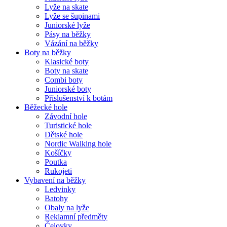
Lyže na skate
Lyže se šupinami
Juniorské lyže
Pásy na běžky
Vázání na běžky
Boty na běžky
Klasické boty
Boty na skate
Combi boty
Juniorské boty
Příslušenství k botám
Běžecké hole
Závodní hole
Turistické hole
Dětské hole
Nordic Walking hole
Košíčky
Poutka
Rukojeti
Vybavení na běžky
Ledvinky
Batohy
Obaly na lyže
Reklamní předměty
Čelovky