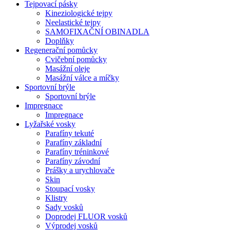
Tejpovací pásky
Kineziologické tejpy
Neelastické tejpy
SAMOFIXAČNÍ OBINADLA
Doplňky
Regenerační pomůcky
Cvičební pomůcky
Masážní oleje
Masážní válce a míčky
Sportovní brýle
Sportovní brýle
Impregnace
Impregnace
Lyžařské vosky
Parafíny tekuté
Parafíny základní
Parafíny tréninkové
Parafíny závodní
Prášky a urychlovače
Skin
Stoupací vosky
Klistry
Sady vosků
Doprodej FLUOR vosků
Výprodej vosků