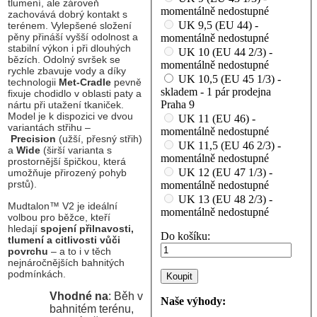
tlumení, ale zároveň
momentálně nedostupné
zachovává dobrý kontakt s
UK 9,5 (EU 44) -
terénem. Vylepšené složení
pěny přináší vyšší odolnost a
momentálně nedostupné
stabilní výkon i při dlouhých
UK 10 (EU 44 2/3) -
bězích. Odolný svršek se
momentálně nedostupné
rychle zbavuje vody a díky
UK 10,5 (EU 45 1/3) -
technologii
Met-Cradle
pevně
skladem - 1 pár prodejna
fixuje chodidlo v oblasti paty a
Praha 9
nártu při utažení tkaniček.
Model je k dispozici ve dvou
UK 11 (EU 46) -
variantách střihu –
momentálně nedostupné
Precision
(užší, přesný střih)
UK 11,5 (EU 46 2/3) -
a
Wide
(širší varianta s
momentálně nedostupné
prostornější špičkou, která
UK 12 (EU 47 1/3) -
umožňuje přirozený pohyb
prstů).
momentálně nedostupné
UK 13 (EU 48 2/3) -
Mudtalon™ V2 je ideální
momentálně nedostupné
volbou pro běžce, kteří
hledají
spojení přilnavosti,
Do košíku:
tlumení a citlivosti vůči
povrchu
– a to i v těch
nejnáročnějších bahnitých
podmínkách.
Vhodné na
: Běh v
Naše výhody:
bahnitém terénu,