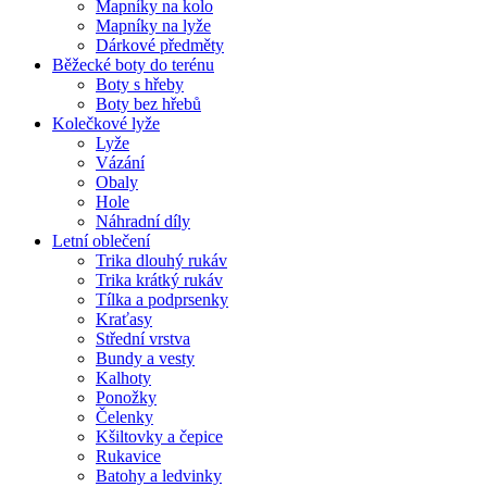
Mapníky na kolo
Mapníky na lyže
Dárkové předměty
Běžecké boty do terénu
Boty s hřeby
Boty bez hřebů
Kolečkové lyže
Lyže
Vázání
Obaly
Hole
Náhradní díly
Letní oblečení
Trika dlouhý rukáv
Trika krátký rukáv
Tílka a podprsenky
Kraťasy
Střední vrstva
Bundy a vesty
Kalhoty
Ponožky
Čelenky
Kšiltovky a čepice
Rukavice
Batohy a ledvinky