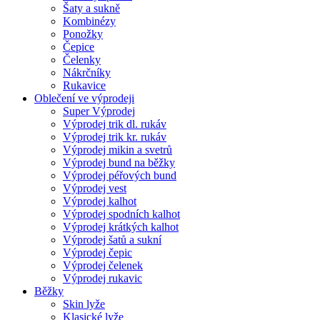
Šaty a sukně
Kombinézy
Ponožky
Čepice
Čelenky
Nákrčníky
Rukavice
Oblečení ve výprodeji
Super Výprodej
Výprodej trik dl. rukáv
Výprodej trik kr. rukáv
Výprodej mikin a svetrů
Výprodej bund na běžky
Výprodej péřových bund
Výprodej vest
Výprodej kalhot
Výprodej spodních kalhot
Výprodej krátkých kalhot
Výprodej šatů a sukní
Výprodej čepic
Výprodej čelenek
Výprodej rukavic
Běžky
Skin lyže
Klasické lyže