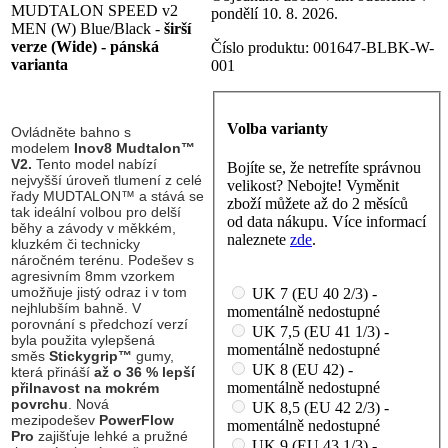
MUDTALON SPEED v2
pondělí 10. 8. 2026.
MEN (W) Blue/Black -
širší
verze (Wide) - pánská
Číslo produktu:
001647-BLBK-W-
varianta
001
Volba varianty
Ovládněte bahno s
modelem
Inov8 Mudtalon™
V2.
Tento model nabízí
Bojíte se, že netrefíte správnou
nejvyšší úroveň tlumení z celé
velikost? Nebojte! Vyměnit
řady MUDTALON™ a stává se
zboží můžete až do 2 měsíců
tak ideální volbou pro delší
od data nákupu. Více informací
běhy a závody v měkkém,
naleznete
zde
.
kluzkém či technicky
náročném terénu. Podešev s
agresivním 8mm vzorkem
umožňuje jistý odraz i v tom
UK 7 (EU 40 2/3) -
nejhlubším bahně. V
momentálně nedostupné
porovnání s předchozí verzí
UK 7,5 (EU 41 1/3) -
byla použita vylepšená
momentálně nedostupné
směs
Stickygrip™
gumy,
UK 8 (EU 42) -
která přináší
až o 36 % lepší
momentálně nedostupné
přilnavost na mokrém
povrchu
. Nová
UK 8,5 (EU 42 2/3) -
mezipodešev
PowerFlow
momentálně nedostupné
Pro
zajišťuje lehké a pružné
UK 9 (EU 43 1/3) -