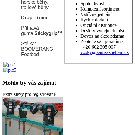
horské běhy,
Spolehlivost
trailové běhy
Kompletní sortiment
Vstřícné jednání
Drop:
6 mm
Rychlé dodání
Oficiální distribuce
Přilnavá
Desítky výdejních míst
guma
Stickygrip™
Dovoz na akce zdarma
Zeptejte se - poradíme
Stélka:
+420 602 305 007
BOOMERANG
vosky@kamzasnehem.cz
Footbed
Mohlo by vás zajímat
Extra slevy pro registrované