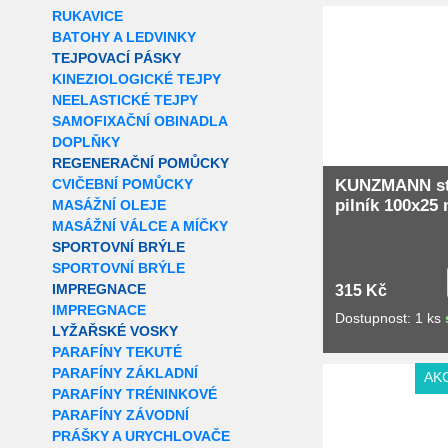
Extra slevy pro r
RUKAVICE
BATOHY A LEDVINKY
TEJPOVACÍ PÁSKY
KINEZIOLOGICKÉ TEJPY
NEELASTICKÉ TEJPY
SAMOFIXAČNÍ OBINADLA
DOPLŇKY
REGENERAČNÍ POMŮCKY
KUNZMANN st
CVIČEBNÍ POMŮCKY
pilník 100x25
MASÁŽNÍ OLEJE
MASÁŽNÍ VÁLCE A MÍČKY
SPORTOVNÍ BRÝLE
SPORTOVNÍ BRÝLE
IMPREGNACE
315 Kč
IMPREGNACE
Dostupnost: 1 ks
LYŽAŘSKÉ VOSKY
PARAFÍNY TEKUTÉ
PARAFÍNY ZÁKLADNÍ
AK
PARAFÍNY TRÉNINKOVÉ
PARAFÍNY ZÁVODNÍ
PRÁŠKY A URYCHLOVAČE