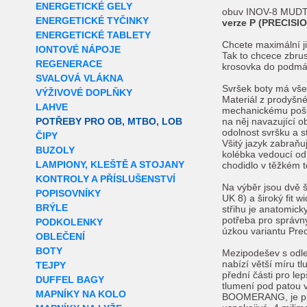
ENERGETICKÉ GELY
obuv INOV-8 MUDT
ENERGETICKÉ TYČINKY
verze P (PRECISI
ENERGETICKÉ TABLETY
Chcete maximální j
IONTOVÉ NÁPOJE
Tak to chcece zbr
REGENERACE
krosovka do podmáč
SVALOVÁ VLÁKNA
Svršek boty má vše
VÝŽIVOVÉ DOPLŇKY
Materiál z prodyšné
LAHVE
mechanickému pošk
POTŘEBY PRO OB, MTBO, LOB
na něj navazující 
odolnost svršku a st
ČIPY
Všitý jazyk zabraňuj
BUZOLY
kolébka vedoucí od 
LAMPIONY, KLEŠTĚ A STOJANY
chodidlo v těžkém t
KONTROLY A PŘÍSLUŠENSTVÍ
Na výběr jsou dvě ší
POPISOVNÍKY
UK 8) a široký fit
BRÝLE
střihu je anatomicky
potřeba pro správný
PODKOLENKY
úzkou variantu Prec
OBLEČENÍ
BOTY
Mezipodešev s od
nabízí větší míru tl
TEJPY
přední části pro le
DUFFEL BAGY
tlumení pod patou v
MAPNÍKY NA KOLO
BOOMERANG, je pro