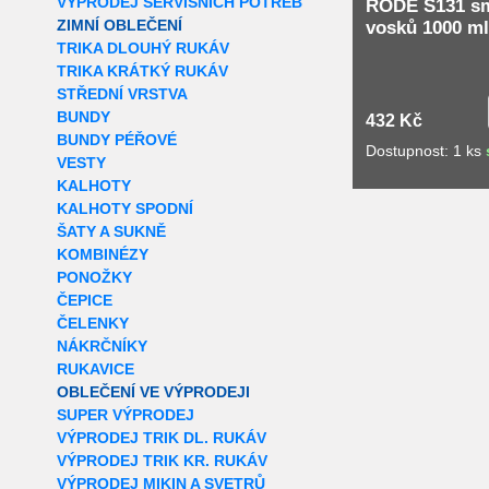
VÝPRODEJ SERVISNÍCH POTŘEB
RODE S131 s
ZIMNÍ OBLEČENÍ
vosků 1000 ml
TRIKA DLOUHÝ RUKÁV
TRIKA KRÁTKÝ RUKÁV
STŘEDNÍ VRSTVA
BUNDY
432 Kč
BUNDY PÉŘOVÉ
Dostupnost: 1 ks
VESTY
KALHOTY
KALHOTY SPODNÍ
ŠATY A SUKNĚ
KOMBINÉZY
PONOŽKY
ČEPICE
ČELENKY
NÁKRČNÍKY
RUKAVICE
OBLEČENÍ VE VÝPRODEJI
SUPER VÝPRODEJ
VÝPRODEJ TRIK DL. RUKÁV
VÝPRODEJ TRIK KR. RUKÁV
VÝPRODEJ MIKIN A SVETRŮ