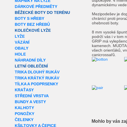
uspokojivé. 4 mili
MAPNÍKY NA LYŽE
dynamickému veden
DÁRKOVÉ PŘEDMĚTY
BĚŽECKÉ BOTY DO TERÉNU
Mezipodešev je dop
BOTY S HŘEBY
chránící proti pror
ohebnosti boty.
BOTY BEZ HŘEBŮ
KOLEČKOVÉ LYŽE
8 mm vysoké špunty
LYŽE
podrží vás i v tom
GRIP má vylepšeno
VÁZÁNÍ
kamenech. MUDTAL
OBALY
všech orienťáků, v
HOLE
canicrossařů.
NÁHRADNÍ DÍLY
LETNÍ OBLEČENÍ
TRIKA DLOUHÝ RUKÁV
TRIKA KRÁTKÝ RUKÁV
TÍLKA A PODPRSENKY
KRAŤASY
STŘEDNÍ VRSTVA
BUNDY A VESTY
KALHOTY
PONOŽKY
ČELENKY
Mohlo by vás za
KŠILTOVKY A ČEPICE