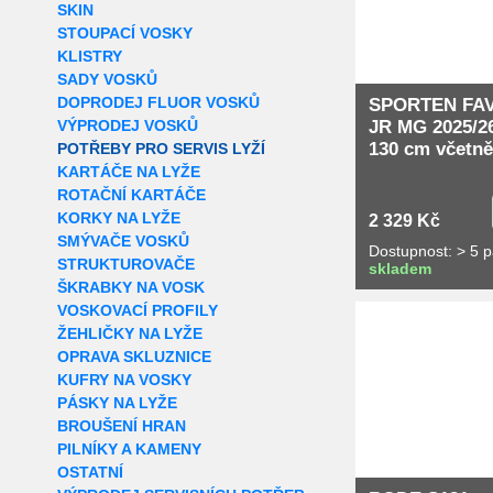
SKIN
STOUPACÍ VOSKY
KLISTRY
SADY VOSKŮ
DOPRODEJ FLUOR VOSKŮ
SPORTEN FA
JR MG 2025/26
VÝPRODEJ VOSKŮ
130 cm včetně
POTŘEBY PRO SERVIS LYŽÍ
KARTÁČE NA LYŽE
ROTAČNÍ KARTÁČE
KORKY NA LYŽE
2 329 Kč
SMÝVAČE VOSKŮ
Dostupnost: > 5 
STRUKTUROVAČE
skladem
ŠKRABKY NA VOSK
Extra slevy pro r
VOSKOVACÍ PROFILY
ŽEHLIČKY NA LYŽE
OPRAVA SKLUZNICE
KUFRY NA VOSKY
PÁSKY NA LYŽE
BROUŠENÍ HRAN
PILNÍKY A KAMENY
OSTATNÍ