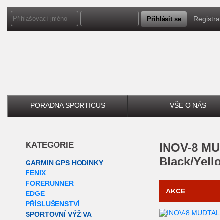
Registr
PORADNA SPORTICUS
VŠE O NÁS
KATEGORIE
INOV-8 MUDTALON SPEED M
Black/Yell
GARMIN GPS HODINKY
FENIX
FORERUNNER
AKCE
EDGE
PŘÍSLUŠENSTVÍ
SPORTOVNÍ VÝŽIVA