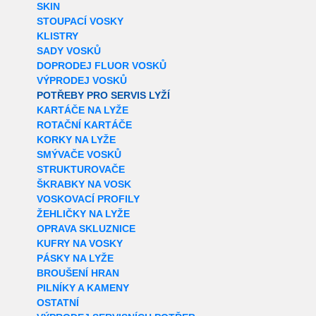
SKIN
STOUPACÍ VOSKY
KLISTRY
SADY VOSKŮ
DOPRODEJ FLUOR VOSKŮ
VÝPRODEJ VOSKŮ
POTŘEBY PRO SERVIS LYŽÍ
KARTÁČE NA LYŽE
ROTAČNÍ KARTÁČE
KORKY NA LYŽE
SMÝVAČE VOSKŮ
STRUKTUROVAČE
ŠKRABKY NA VOSK
VOSKOVACÍ PROFILY
ŽEHLIČKY NA LYŽE
OPRAVA SKLUZNICE
KUFRY NA VOSKY
PÁSKY NA LYŽE
BROUŠENÍ HRAN
PILNÍKY A KAMENY
OSTATNÍ