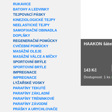
Extra slevy pro r
RUKAVICE
BATOHY A LEDVINKY
TEJPOVACÍ PÁSKY
KINEZIOLOGICKÉ TEJPY
NEELASTICKÉ TEJPY
SAMOFIXAČNÍ OBINADLA
DOPLŇKY
REGENERAČNÍ POMŮCKY
HAAKON šáte
CVIČEBNÍ POMŮCKY
MASÁŽNÍ OLEJE
MASÁŽNÍ VÁLCE A MÍČKY
SPORTOVNÍ BRÝLE
SPORTOVNÍ BRÝLE
143 Kč
IMPREGNACE
Dostupnost: 1 ks
IMPREGNACE
LYŽAŘSKÉ VOSKY
PARAFÍNY TEKUTÉ
PARAFÍNY ZÁKLADNÍ
PARAFÍNY TRÉNINKOVÉ
PARAFÍNY ZÁVODNÍ
PRÁŠKY A URYCHLOVAČE