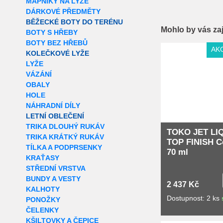
MAPNÍKY NA LYŽE
DÁRKOVÉ PŘEDMĚTY
BĚŽECKÉ BOTY DO TERÉNU
Mohlo by vás za
BOTY S HŘEBY
BOTY BEZ HŘEBŮ
Extra slevy pro r
AK
KOLEČKOVÉ LYŽE
LYŽE
VÁZÁNÍ
OBALY
HOLE
NÁHRADNÍ DÍLY
LETNÍ OBLEČENÍ
TRIKA DLOUHÝ RUKÁV
TOKO JET LI
TRIKA KRÁTKÝ RUKÁV
TOP FINISH C
TÍLKA A PODPRSENKY
70 ml
KRAŤASY
STŘEDNÍ VRSTVA
BUNDY A VESTY
2 437 Kč
KALHOTY
Dostupnost: 2 ks
PONOŽKY
ČELENKY
KŠILTOVKY A ČEPICE