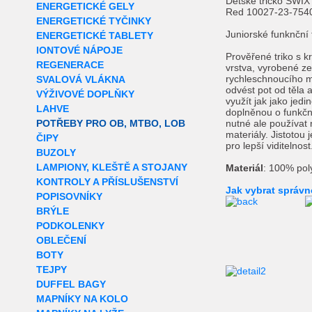
Dětské tričko SWI
ENERGETICKÉ GELY
Red 10027-23-754
ENERGETICKÉ TYČINKY
Juniorské funknční 
ENERGETICKÉ TABLETY
IONTOVÉ NÁPOJE
Prověřené triko s k
REGENERACE
vrstva, vyrobené z
rychleschnoucího ma
SVALOVÁ VLÁKNA
odvést pot od těla a
VÝŽIVOVÉ DOPLŇKY
využít jak jako jedi
LAHVE
doplněnou o funkční
POTŘEBY PRO OB, MTBO, LOB
nutné ale používat 
materiály. Jistotou 
ČIPY
pro lepší viditelnost
BUZOLY
LAMPIONY, KLEŠTĚ A STOJANY
Materiál
: 100% pol
KONTROLY A PŘÍSLUŠENSTVÍ
Jak vybrat správn
POPISOVNÍKY
BRÝLE
PODKOLENKY
OBLEČENÍ
BOTY
TEJPY
DUFFEL BAGY
MAPNÍKY NA KOLO