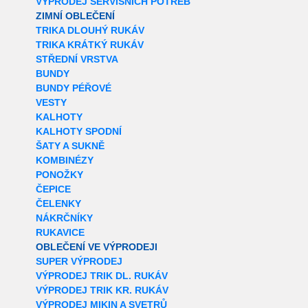
VÝPRODEJ SERVISNÍCH POTŘEB
ZIMNÍ OBLEČENÍ
TRIKA DLOUHÝ RUKÁV
TRIKA KRÁTKÝ RUKÁV
STŘEDNÍ VRSTVA
BUNDY
BUNDY PÉŘOVÉ
VESTY
KALHOTY
KALHOTY SPODNÍ
ŠATY A SUKNĚ
KOMBINÉZY
PONOŽKY
ČEPICE
ČELENKY
NÁKRČNÍKY
RUKAVICE
OBLEČENÍ VE VÝPRODEJI
SUPER VÝPRODEJ
VÝPRODEJ TRIK DL. RUKÁV
VÝPRODEJ TRIK KR. RUKÁV
VÝPRODEJ MIKIN A SVETRŮ