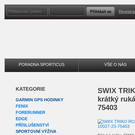
Registr
PORADNA SPORTICUS
VŠE O NÁS
KATEGORIE
SWIX
TRIK
krátký ruká
GARMIN GPS HODINKY
75403
FENIX
FORERUNNER
EDGE
PŘÍSLUŠENSTVÍ
SPORTOVNÍ VÝŽIVA