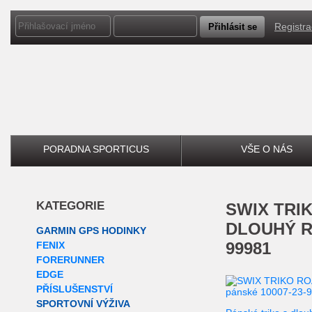
Registr
PORADNA SPORTICUS
VŠE O NÁS
KATEGORIE
SWIX
TRIK
DLOUHÝ RU
GARMIN GPS HODINKY
99981
FENIX
FORERUNNER
EDGE
PŘÍSLUŠENSTVÍ
SPORTOVNÍ VÝŽIVA