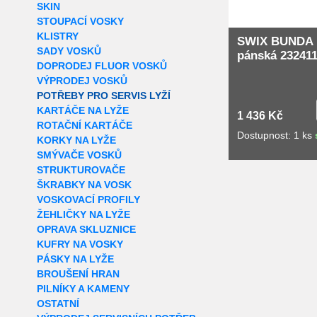
SKIN
STOUPACÍ VOSKY
KLISTRY
SWIX BUNDA
SADY VOSKŮ
pánská 232411
DOPRODEJ FLUOR VOSKŮ
VÝPRODEJ VOSKŮ
POTŘEBY PRO SERVIS LYŽÍ
KARTÁČE NA LYŽE
1 436 Kč
ROTAČNÍ KARTÁČE
Dostupnost: 1 ks
KORKY NA LYŽE
SMÝVAČE VOSKŮ
STRUKTUROVAČE
ŠKRABKY NA VOSK
VOSKOVACÍ PROFILY
ŽEHLIČKY NA LYŽE
OPRAVA SKLUZNICE
KUFRY NA VOSKY
PÁSKY NA LYŽE
BROUŠENÍ HRAN
PILNÍKY A KAMENY
OSTATNÍ