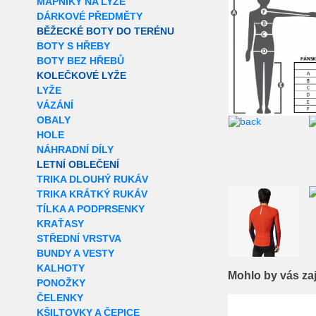
MAPNÍKY NA LYŽE
DÁRKOVÉ PŘEDMĚTY
BĚŽECKÉ BOTY DO TERÉNU
BOTY S HŘEBY
BOTY BEZ HŘEBŮ
KOLEČKOVÉ LYŽE
LYŽE
VÁZÁNÍ
OBALY
HOLE
NÁHRADNÍ DÍLY
LETNÍ OBLEČENÍ
TRIKA DLOUHÝ RUKÁV
TRIKA KRÁTKÝ RUKÁV
TÍLKA A PODPRSENKY
KRAŤASY
STŘEDNÍ VRSTVA
BUNDY A VESTY
KALHOTY
Mohlo by vás za
PONOŽKY
ČELENKY
KŠILTOVKY A ČEPICE