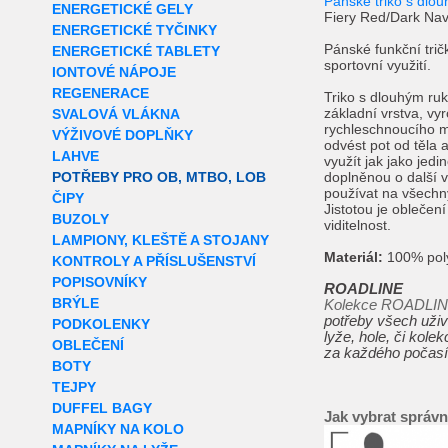
Pánské triko s dlo
ENERGETICKÉ GELY
Fiery Red/Dark Na
ENERGETICKÉ TYČINKY
Pánské funkční tri
ENERGETICKÉ TABLETY
sportovní využití.
IONTOVÉ NÁPOJE
REGENERACE
Triko s dlouhým ruk
základní vrstva, v
SVALOVÁ VLÁKNA
rychleschnoucího ma
VÝŽIVOVÉ DOPLŇKY
odvést pot od těla a
LAHVE
využít jak jako jedi
POTŘEBY PRO OB, MTBO, LOB
doplněnou o další v
používat na všechny
ČIPY
Jistotou je oblečení
BUZOLY
viditelnost.
LAMPIONY, KLEŠTĚ A STOJANY
Materiál:
100% pol
KONTROLY A PŘÍSLUŠENSTVÍ
POPISOVNÍKY
ROADLINE
BRÝLE
Kolekce ROADLI
potřeby všech uživ
PODKOLENKY
lyže, hole, či kole
OBLEČENÍ
za každého počasí i
BOTY
TEJPY
DUFFEL BAGY
Jak vybrat správn
MAPNÍKY NA KOLO