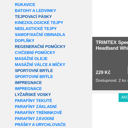
RUKAVICE
BATOHY A LEDVINKY
TEJPOVACÍ PÁSKY
KINEZIOLOGICKÉ TEJPY
NEELASTICKÉ TEJPY
SAMOFIXAČNÍ OBINADLA
DOPLŇKY
TRIMTEX Spe
REGENERAČNÍ POMŮCKY
Headband Whit
CVIČEBNÍ POMŮCKY
MASÁŽNÍ OLEJE
MASÁŽNÍ VÁLCE A MÍČKY
SPORTOVNÍ BRÝLE
229 Kč
SPORTOVNÍ BRÝLE
Dostupnost: 2 ks
IMPREGNACE
IMPREGNACE
LYŽAŘSKÉ VOSKY
AK
PARAFÍNY TEKUTÉ
PARAFÍNY ZÁKLADNÍ
PARAFÍNY TRÉNINKOVÉ
PARAFÍNY ZÁVODNÍ
PRÁŠKY A URYCHLOVAČE