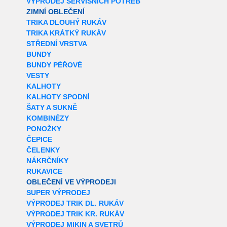
VÝPRODEJ SERVISNÍCH POTŘEB
ZIMNÍ OBLEČENÍ
TRIKA DLOUHÝ RUKÁV
TRIKA KRÁTKÝ RUKÁV
STŘEDNÍ VRSTVA
BUNDY
BUNDY PÉŘOVÉ
VESTY
KALHOTY
KALHOTY SPODNÍ
ŠATY A SUKNĚ
KOMBINÉZY
PONOŽKY
ČEPICE
ČELENKY
NÁKRČNÍKY
RUKAVICE
OBLEČENÍ VE VÝPRODEJI
SUPER VÝPRODEJ
VÝPRODEJ TRIK DL. RUKÁV
VÝPRODEJ TRIK KR. RUKÁV
VÝPRODEJ MIKIN A SVETRŮ