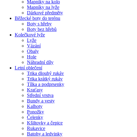
Mapníky na kolo
Mapníky na lyže
Dárkové předměty
Běžecké boty do terénu
Boty s hřeby
Boty bez hřebů
Kolečkové lyže
Lyže
Vázání
Obaly
Hole
Náhradní díly
Letní oblečení
Trika dlouhý rukáv
Trika krátký rukáv
Tílka a podprsenky
Kraťasy
Střední vrstva
Bundy a vesty
Kalhoty
Ponožky
Čelenky
Kšiltovky a čepice
Rukavice
Batohy a ledvinky