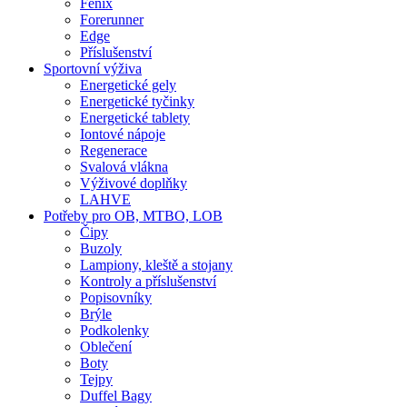
Fenix
Forerunner
Edge
Příslušenství
Sportovní výživa
Energetické gely
Energetické tyčinky
Energetické tablety
Iontové nápoje
Regenerace
Svalová vlákna
Výživové doplňky
LAHVE
Potřeby pro OB, MTBO, LOB
Čipy
Buzoly
Lampiony, kleště a stojany
Kontroly a příslušenství
Popisovníky
Brýle
Podkolenky
Oblečení
Boty
Tejpy
Duffel Bagy