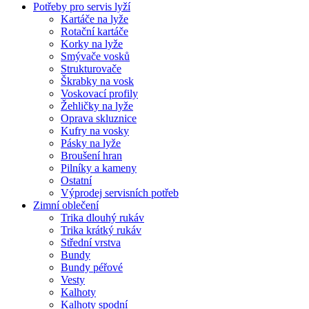
Potřeby pro servis lyží
Kartáče na lyže
Rotační kartáče
Korky na lyže
Smývače vosků
Strukturovače
Škrabky na vosk
Voskovací profily
Žehličky na lyže
Oprava skluznice
Kufry na vosky
Pásky na lyže
Broušení hran
Pilníky a kameny
Ostatní
Výprodej servisních potřeb
Zimní oblečení
Trika dlouhý rukáv
Trika krátký rukáv
Střední vrstva
Bundy
Bundy péřové
Vesty
Kalhoty
Kalhoty spodní