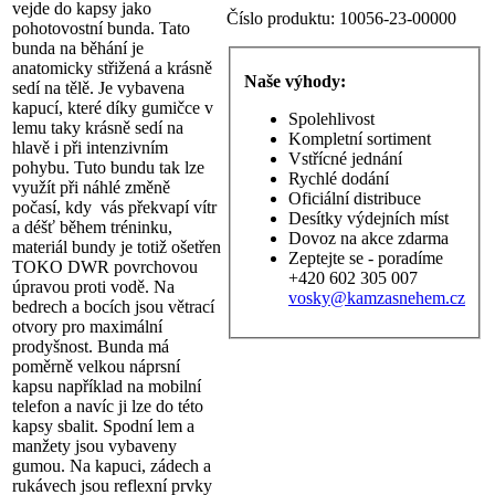
vejde do kapsy jako
Číslo produktu:
10056-23-00000
pohotovostní bunda. Tato
bunda na běhání je
anatomicky střižená a krásně
Naše výhody:
sedí na tělě. Je vybavena
kapucí, které díky gumičce v
Spolehlivost
lemu taky krásně sedí na
Kompletní sortiment
hlavě i při intenzivním
Vstřícné jednání
pohybu. Tuto bundu tak lze
Rychlé dodání
využít při náhlé změně
Oficiální distribuce
počasí, kdy vás překvapí vítr
Desítky výdejních míst
a déšť během tréninku,
Dovoz na akce zdarma
materiál bundy je totiž ošetřen
Zeptejte se - poradíme
TOKO DWR povrchovou
+420 602 305 007
úpravou proti vodě. Na
vosky@kamzasnehem.cz
bedrech a bocích jsou větrací
otvory pro maximální
prodyšnost. Bunda má
poměrně velkou náprsní
kapsu například na mobilní
telefon a navíc ji lze do této
kapsy sbalit. Spodní lem a
manžety jsou vybaveny
gumou. Na kapuci, zádech a
rukávech jsou reflexní prvky