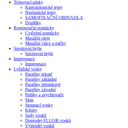
Tejpovací pásky
Kineziologické tejpy
Neelastické tejpy
SAMOFIXAČNÍ OBINADLA
Doplňky
Regenerační pomůcky
Cvičební pomůcky
Masážní oleje
Masážní válce a míčky
Sportovní brýle
Sportovní brýle
Impregnace
Impregnace
Lyžařské vosky
Parafíny tekuté
Parafíny základní
Parafíny tréninkové
Parafíny závodní
Prášky a urychlovače
Skin
Stoupací vosky
Klistry
Sady vosků
Doprodej FLUOR vosků
Výprodej vosků