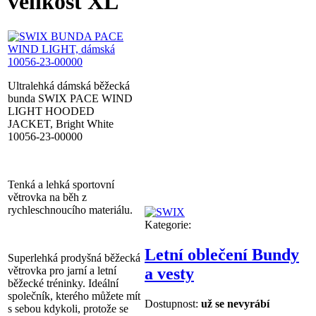
velikost XL
Ultralehká dámská běžecká
bunda SWIX PACE WIND
LIGHT HOODED
JACKET, Bright White
10056-23-00000
Tenká a lehká sportovní
větrovka na běh z
rychleschnoucího materiálu.
Kategorie:
Letní oblečení Bundy
Superlehká prodyšná běžecká
větrovka pro jarní a letní
a vesty
běžecké tréninky. Ideální
společník, kterého můžete mít
Dostupnost:
už se nevyrábí
s sebou kdykoli, protože se