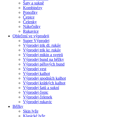
Šaty a sukně
Kombinézy
Ponožky
Čepice
Čelenky
Nákrčníky
Rukavice
Oblečení ve výprodeji
Super Výprodej
Výprodej trik dl. rukáv
Výprodej trik kr. rukáv
Výprodej mikin a svetrů
Výprodej bund na běžky
Výprodej péřových bund
Výprodej vest
Výprodej kalhot
Výprodej spodních kalhot
Výprodej krátkých kalhot
Výprodej šatů a sukní
Výprodej čepic
Výprodej čelenek
Výprodej rukavic
Běžky
Skin lyže
Klasické lyže