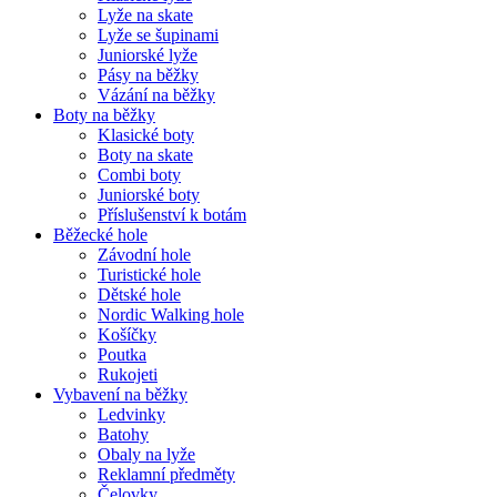
Lyže na skate
Lyže se šupinami
Juniorské lyže
Pásy na běžky
Vázání na běžky
Boty na běžky
Klasické boty
Boty na skate
Combi boty
Juniorské boty
Příslušenství k botám
Běžecké hole
Závodní hole
Turistické hole
Dětské hole
Nordic Walking hole
Košíčky
Poutka
Rukojeti
Vybavení na běžky
Ledvinky
Batohy
Obaly na lyže
Reklamní předměty
Čelovky