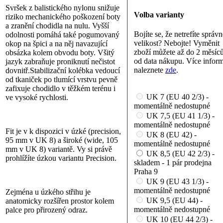
Svršek z balistického nylonu snižuje
Volba varianty
riziko mechanického poškození boty
a zranění chodidla na nulu. Vyšší
Bojíte se, že netrefíte správ
odolnosti pomáhá také pogumovaný
velikost? Nebojte! Vyměnit
okop na špici a na něj navazující
zboží můžete až do 2 měsíc
obsázka kolem obvodu boty. Všitý
od data nákupu. Více infor
jazyk zabraňuje proniknutí nečistot
naleznete
zde
.
dovnitř.Stabilizační kolébka vedoucí
od tkaniček po tlumící vrstvu pevně
zafixuje chodidlo v těžkém terénu i
UK 7 (EU 40 2/3) -
ve vysoké rychlosti.
momentálně nedostupné
UK 7,5 (EU 41 1/3) -
momentálně nedostupné
Fit je v k dispozici v úzké (precision,
UK 8 (EU 42) -
95 mm v UK 8) a široké (wide, 105
momentálně nedostupné
mm v UK 8) variantě. Vy si právě
UK 8,5 (EU 42 2/3) -
prohlížíte úzkou variantu Precision.
skladem - 1 pár prodejna
Praha 9
UK 9 (EU 43 1/3) -
momentálně nedostupné
Zejména u úzkého střihu je
UK 9,5 (EU 44) -
anatomicky rozšířen prostor kolem
momentálně nedostupné
palce pro přirozený odraz.
UK 10 (EU 44 2/3) -