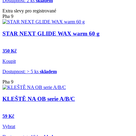
Dostupnost: 2 ks
skladem
Extra slevy pro registrované
Pha 9
STAR NEXT GLIDE WAX warm 60 g
350 Kč
Koupit
Dostupnost: > 5 ks
skladem
Pha 9
KLEŠTĚ NA OB serie A/B/C
59 Kč
Vybrat