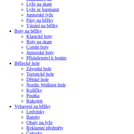
Lyže na skate
Lyže se šupinami
Juniorské lyže
Pásy na běžky
Vázání na běžky
Boty na běžky
Klasické boty
Boty na skate
Combi boty
Juniorské boty
Příslušenství k botám
Běžecké hole
Závodní hole
Turistické hole
Dětské hole
Nordic Walking hole
Košíčky
Poutka
Rukojeti
Vybavení na běžky
Ledvinky
Batohy
Obaly na lyže
Reklamní předměty
Čelovky