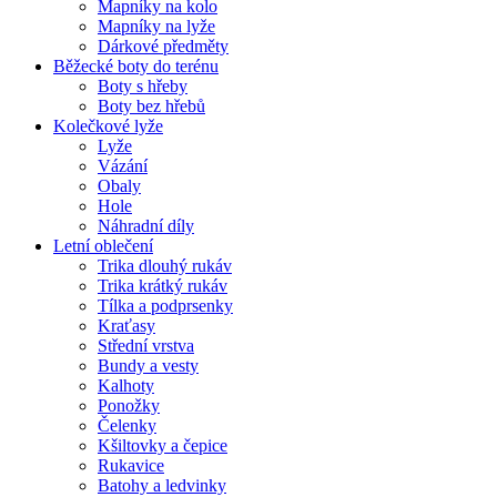
Mapníky na kolo
Mapníky na lyže
Dárkové předměty
Běžecké boty do terénu
Boty s hřeby
Boty bez hřebů
Kolečkové lyže
Lyže
Vázání
Obaly
Hole
Náhradní díly
Letní oblečení
Trika dlouhý rukáv
Trika krátký rukáv
Tílka a podprsenky
Kraťasy
Střední vrstva
Bundy a vesty
Kalhoty
Ponožky
Čelenky
Kšiltovky a čepice
Rukavice
Batohy a ledvinky