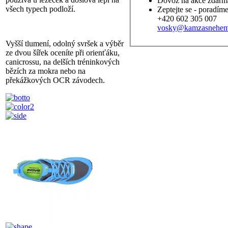
Dovoz na akce zdarm
všech typech podloží.
Zeptejte se - poradím
+420 602 305 007
vosky@kamzasnehem
Vyšší tlumení, odolný svršek a výběr
ze dvou šířek oceníte při orienťáku,
canicrossu, na delších tréninkových
bězích za mokra nebo na
překážkových OCR závodech.