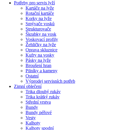
Potřeby pro servis lyží
Kartáče na lyže
Rotační kartáče
Korky na lyže
Smývače vosků
Strukturovače
Škrabky na vosk
Voskovací profily
Žehličky na lyže
Oprava skluznice
Kufry na vosky
Pásky na lyže
Broušení hran
Pilníky a kameny
Ostatní
Výprodej servisních potřeb
Zimní oblečení
Trika dlouhý rukáv
Trika krátký rukáv
Střední vrstva
Bundy
Bundy péřové
Vesty
Kalhoty
Kalhoty spodní