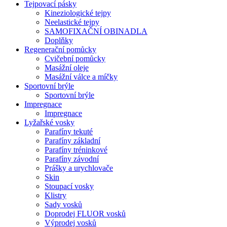
Tejpovací pásky
Kineziologické tejpy
Neelastické tejpy
SAMOFIXAČNÍ OBINADLA
Doplňky
Regenerační pomůcky
Cvičební pomůcky
Masážní oleje
Masážní válce a míčky
Sportovní brýle
Sportovní brýle
Impregnace
Impregnace
Lyžařské vosky
Parafíny tekuté
Parafíny základní
Parafíny tréninkové
Parafíny závodní
Prášky a urychlovače
Skin
Stoupací vosky
Klistry
Sady vosků
Doprodej FLUOR vosků
Výprodej vosků