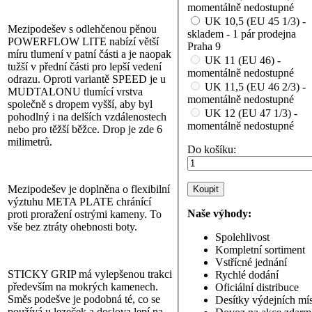
momentálně nedostupné
UK 10,5 (EU 45 1/3) -
Mezipodešev s odlehčenou pěnou
skladem - 1 pár prodejna
POWERFLOW LITE nabízí větší
Praha 9
míru tlumení v patní části a je naopak
UK 11 (EU 46) -
tužší v přední části pro lepší vedení
momentálně nedostupné
odrazu. Oproti variantě SPEED je u
UK 11,5 (EU 46 2/3) -
MUDTALONU tlumící vrstva
momentálně nedostupné
společně s dropem vyšší, aby byl
UK 12 (EU 47 1/3) -
pohodlný i na delších vzdálenostech
momentálně nedostupné
nebo pro těžší běžce. Drop je zde 6
milimetrů.
Do košíku:
Mezipodešev je doplněna o flexibilní
výztuhu META PLATE chránící
Naše výhody:
proti proražení ostrými kameny. To
vše bez ztráty ohebnosti boty.
Spolehlivost
Kompletní sortiment
Vstřícné jednání
STICKY GRIP má vylepšenou trakci
Rychlé dodání
především na mokrých kamenech.
Oficiální distribuce
Směs podešve je podobná té, co se
Desítky výdejních mís
používá u lezeček a doslova lepí na