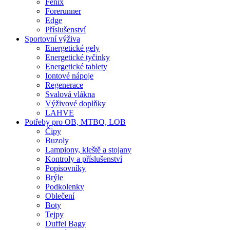
Fenix
Forerunner
Edge
Příslušenství
Sportovní výživa
Energetické gely
Energetické tyčinky
Energetické tablety
Iontové nápoje
Regenerace
Svalová vlákna
Výživové doplňky
LAHVE
Potřeby pro OB, MTBO, LOB
Čipy
Buzoly
Lampiony, kleště a stojany
Kontroly a příslušenství
Popisovníky
Brýle
Podkolenky
Oblečení
Boty
Tejpy
Duffel Bagy