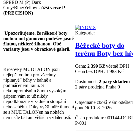
SPEED M (P) Dark
Grey/Blue/Yellow -
úžší verze P
(PRECISION)
Kategorie:
Upozorňujeme, že některé boty
mohou mít gumovou podešev jasně
žlutou, některé žíhanou. Obě
Běžecké boty do
varianty jsou v obrázkové galerii.
terénu Boty bez h
Cena:
2 399 Kč
včetně DPH
Krosovky MUDTALON jsou
Cena bez DPH:
1 983 Kč
nejlepší volbou pro všechny
“špinavé” běhy v bahně a
Dostupnost:
2 páry skladem
podmáčeném trailu. S
2 páry prodejna Praha 9
nekompromisním 8 mm vysokým
gripem vám to už nikdy
nepodklouzne v žádném stoupání
Objednané zboží Vám odešle
nebo seběhu. Díky vyšší míře tlumení
pondělí 10. 8. 2026.
se s MUDTALONen na nohách
nemusíte bát ani větších vzdáleností.
Číslo produktu:
001144-DGB
P-001