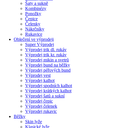
Šaty a sukně
Kombinézy
Ponožky
Čepice
Čelenky
Nákrčníky
Rukavice
Oblečení ve výprodeji
Super Výprodej
Výprodej trik dl. rukáv
Výprodej trik kr. rukáv
Výprodej mikin a svetrů
Výprodej bund na běžky
Výprodej péřových bund
Výprodej vest
Výprodej kalhot
Výprodej spodních kalhot
Výprodej krátkých kalhot
Výprodej šatů a sukní
Výprodej čepic
Výprodej čelenek
Výprodej rukavic
Běžky
Skin lyže
Klasické lyže