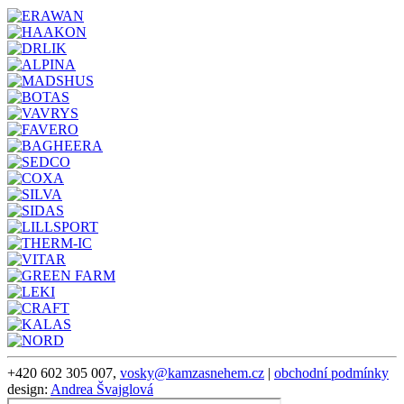
+420 602 305 007,
vosky@kamzasnehem.cz
|
obchodní podmínky
design:
Andrea Švajglová